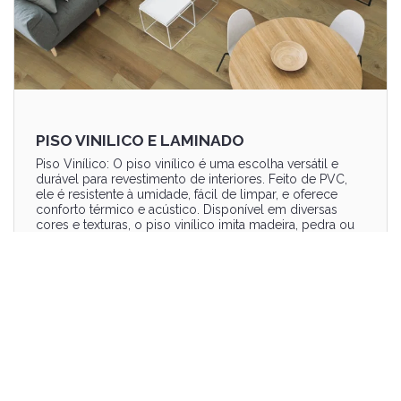
PISO VINILICO E LAMINADO
Piso Vinílico: O piso vinílico é uma escolha versátil e
durável para revestimento de interiores. Feito de PVC,
ele é resistente à umidade, fácil de limpar, e oferece
conforto térmico e acústico. Disponível em diversas
cores e texturas, o piso vinílico imita madeira, pedra ou
cimento, proporcionando elegância e praticidade em
qualquer ambiente. Piso Laminado: O piso laminado é
uma opção elegante e acessível que reproduz a
aparência da madeira natural. Composto por camadas
de materiais compactados, é resistente a riscos e fácil
de instalar, ideal para áreas secas como salas e quartos.
Oferece uma superfície durável e confortável, sendo
uma excelente alternativa para quem busca beleza e
economia.